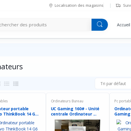
Localisation des magasins
Suiv
Accueil
nateurs
Tri par défaut
ables
Ordinateurs Bureau
Pc portab
ateur portable
UC Gaming 160# - Unité
Ordinat
o ThinkBook 14 G6
centrale Ordinateur ...
Gaming - HP Omen 1
Q...