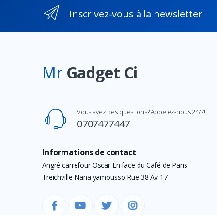
Transcend
Inscrivez-vous à la newsletter
Premax
PTZVISION
Timetec
Corsair
Mr
Gadget Ci
AMD
Marshall
Vous avez des questions? Appelez-nous 24/7!
MECOOL
0707477447
BenQ
Vertux
Informations de contact
Le IDEA
Angré carrefour Oscar En face du Café de Paris
DJI
Treichville Nana yamousso Rue 38 Av 17
GUESS
Kaspersky