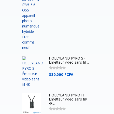
Meetion
Byintek
Wacom
Dell
SteelSeries
Harman kardon
Nvidia
HOLLYLAND PYRO S -
Baofeng
Émetteur vidéo sans fil ...
Google
380.000 FCFA
Jcpal
Lexar
Crucial
HOLLYLAND PYRO H
Émetteur vidéo sans fil/
Nokia
�...
Intel