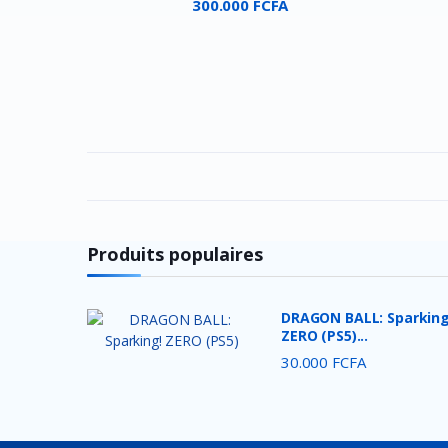
300.000 FCFA
Thermaltake
DEEP COOL
Redragon
Energizer
Alcatel
Havit
DURACELL
Produits populaires
ANSMANN
VARTA
DRAGON BALL: Sparking
Motospeed
ZERO (PS5)...
UGREEN
30.000 FCFA
HikVision
Epson