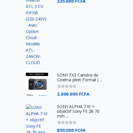
325.000 FCFA
Comfast
Acer
SkullCandy
JBL
BOSE
SONY
Beats ELectronics
SONY FX3 Caméra de
Oculus
Cinéma plein Format ( ...
TP-Link
2.000.000 FCFA
Philips
HyperX
SONY ALPHA 7 III +
objectif Sony FE 28-70
Seagate
mm ...
Toshiba
850.000 FCFA