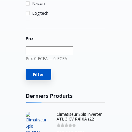
Nacon
Logitech
HP
MSI
Prix
Hori
Owlenz
Prix:
0
FCFA
—
0
FCFA
LDNIO
SanDisk
Filter
Turtle Beach
Huawei
Derniers Produits
Veger
Apple
Climatiseur Split Inverter
ATL 3 CV R410A (22...
Western Digital
Asus