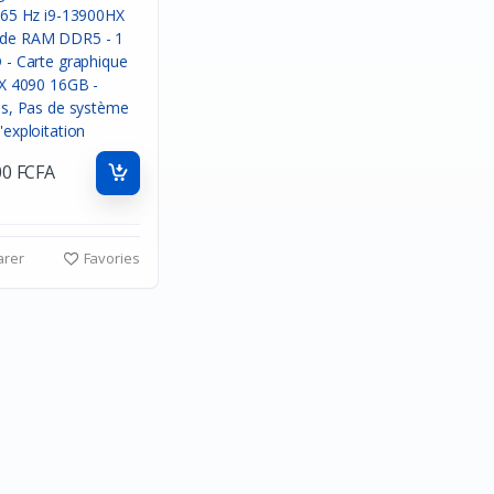
00 FCFA
rer
Favories