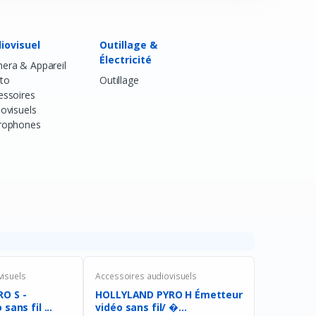
Facebook
Google
iovisuel
Outillage &
Électricité
era & Appareil
to
Outillage
essoires
iovisuels
rophones
visuels
Accessoires audiovisuels
O S -
HOLLYLAND PYRO H Émetteur
sans fil ...
vidéo sans fil/ �...