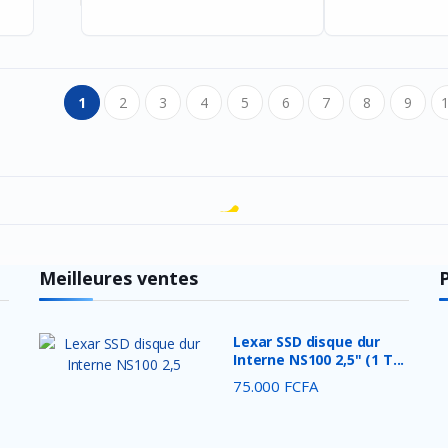
1
2
3
4
5
6
7
8
9
Meilleures ventes
Lexar SSD disque dur
Interne NS100 2,5" (1 T...
75.000 FCFA