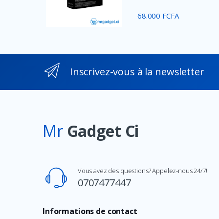
Cougar
68.000 FCFA
ATL
AeroCool
CASIO
Inscrivez-vous à la newsletter
CANON
HUION
Black & Decker
Mr
Gadget Ci
Viper
Kingston
World Industries
Vous avez des questions? Appelez-nous 24/7!
PICO
0707477447
JESLED
Wipkviey
Informations de contact