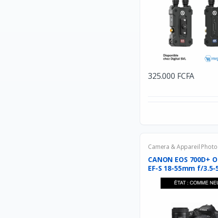
Oculus
TP-Link
Philips
HyperX
Seagate
325.000 FCFA
Toshiba
Meetion
Byintek
Wacom
Dell
Camera & Appareil Photo
CANON EOS 700D+ O
SteelSeries
EF-S 18-55mm f/3.5-5
Harman kardon
Nvidia
Baofeng