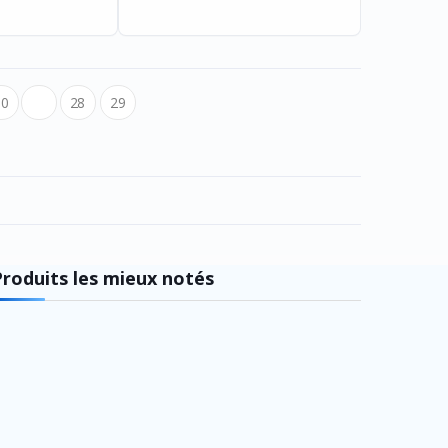
10
...
28
29
Produits les mieux notés