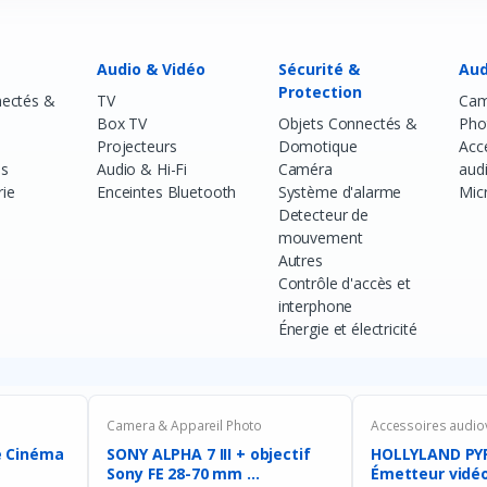
Audio & Vidéo
Sécurité &
Aud
Protection
nectés &
TV
Cam
Box TV
Objets Connectés &
Pho
Projecteurs
Domotique
Acc
es
Audio & Hi-Fi
Caméra
aud
rie
Enceintes Bluetooth
Système d'alarme
Mic
Detecteur de
mouvement
Autres
Contrôle d'accès et
interphone
Énergie et électricité
Camera & Appareil Photo
Accessoires audio
SONY ALPHA 7 III + objectif
HOLLYLAND PYR
Sony FE 28-70 mm ...
Émetteur vidéo 