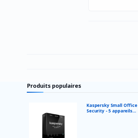
BenQ
Vertux
Le IDEA
DJI
GUESS
Kaspersky
Amazon
GXM
Produits populaires
Parrot
Palit
Kaspersky Small Office
PAnasonic
Security - 5 appareils...
xp-pen
Itel
Banana