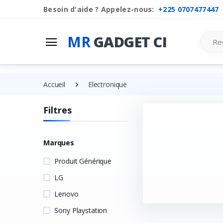
Besoin d'aide ? Appelez-nous:
+225 0707477447
Mr
Gadget Ci
Search
MR
GADGET CI
Les Categories
Liste de souhaits
Accueil
Electronique
Comparer
Filtres
Se connecter
S'inscrire
Marques
Produit Générique
LG
Lenovo
Sony Playstation