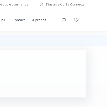
ou
re votre commande
S'inscrire
Se Connecter
Bonjour!
ueil
Contact
A propos
Connectez-vous pour gérer votre compte.
Adresse E-mail
Mot de passe
Mot de passe oublié ?
Se Connecter
Vous n'avez pas de compte ?
S'inscrire
OU