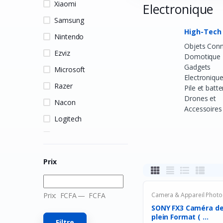
Xiaomi
Electronique
Samsung
High-Tech
Nintendo
Objets Con
Ezviz
Domotique
Gadgets
Microsoft
Electroniqu
Razer
Pile et batte
Drones et
Nacon
Accessoires
Logitech
HP
MSI
Prix
Hori
Owlenz
Prix:
FCFA
—
FCFA
Camera & Appareil Photo
LDNIO
SONY FX3 Caméra de Cinéma
plein Format ( ...
SanDisk
Filtre