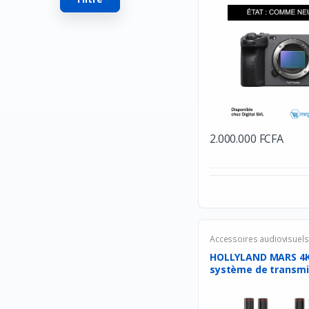
Turtle Beach
Huawei
Veger
Apple
Western Digital
Asus
2.000.000 FCFA
Comfast
Acer
SkullCandy
JBL
Accessoires audiovisuels
BOSE
HOLLYLAND MARS 4
SONY
système de transmiss
Beats ELectronics