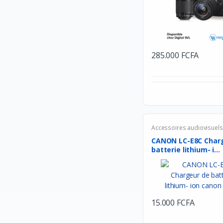
Google
Jcpal
Lexar
285.000 FCFA
Crucial
Nokia
Intel
Thermaltake
DEEP COOL
Accessoires audiovisuels
Redragon
CANON LC-E8C Char
batterie lithium- i...
Energizer
Alcatel
Havit
15.000 FCFA
DURACELL
ANSMANN