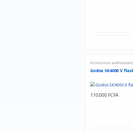
VARTA
Motospeed
UGREEN
HikVision
Epson
Transcend
Accessoires audiovisuels
Premax
Godox SK400II V flash
PTZVISION
Timetec
110.000 FCFA
Corsair
AMD
Marshall
MECOOL