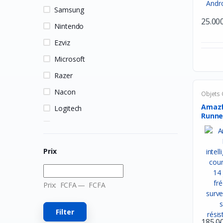
Samsung
25.00
Nintendo
Ezviz
Microsoft
Razer
Nacon
Objets
Amazf
Logitech
Runne
HP
intelli
MSI
Prix
Hori
Owlenz
Prix:
FCFA
—
FCFA
LDNIO
SanDisk
Filter
185.0