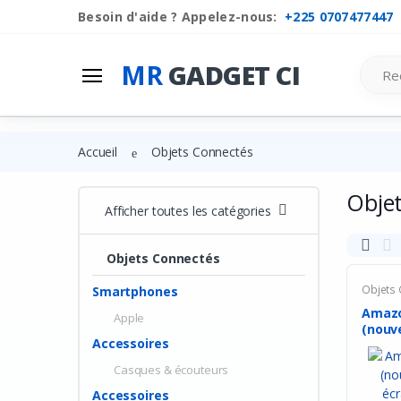
Besoin d'aide ? Appelez-nous:
+225 0707477447
Mr
Gadget Ci
Search
MR
GADGET CI
Les Categories
Liste de souhaits
Accueil
Objets Connectés
Comparer
Obje
Se connecter
Afficher toutes les catégories
S'inscrire
Objets Connectés
Objets
Smartphones
Amazo
Apple
(nouve
Accessoires
Casques & écouteurs
Accessoires