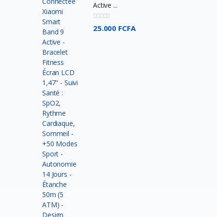
Active ...
Jcpal
25.000 FCFA
Lexar
Crucial
Nokia
Intel
Thermaltake
DEEP COOL
Redragon
Energizer
Alcatel
Havit
DURACELL
ANSMANN