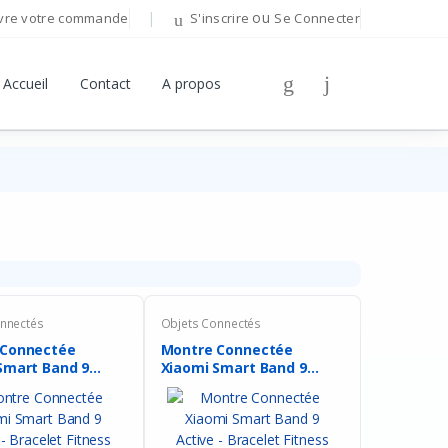
ou
vre votre commande
S'inscrire
Se Connecter
Bonjour!
Accueil
Contact
A propos
Connectez-vous pour gérer votre compte.
Adresse E-mail
Mot de passe
Mot de passe oublié ?
nnectés
Objets Connectés
 Connectée
Montre Connectée
Se Connecter
Smart Band 9
Xiaomi Smart Band 9
.
Active ...
Vous n'avez pas de compte ?
S'inscrire
OU