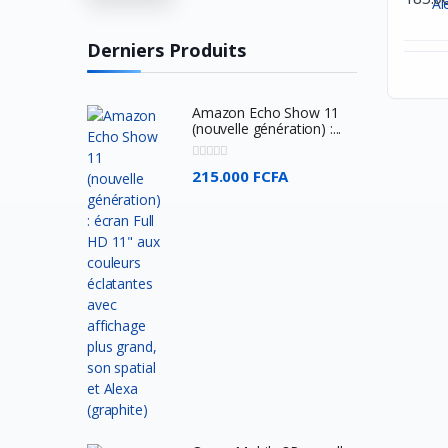
Turtle Beach
Huawei
Derniers Produits
Veger
Apple
Amazon Echo Show 11
(nouvelle génération) :...
Western Digital
Asus
215.000 FCFA
Comfast
Acer
SkullCandy
JBL
BOSE
SONY
Beats ELectronics
Oculus