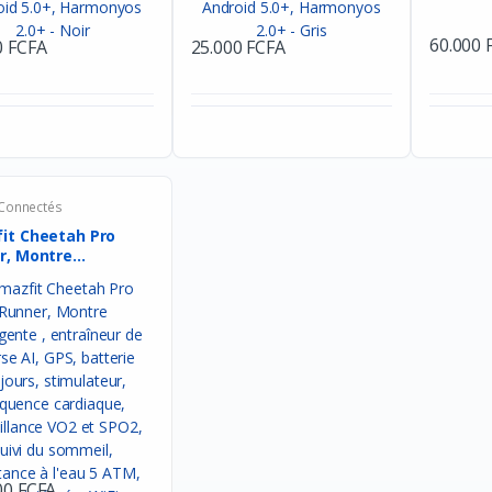
60.000 
0 FCFA
25.000 FCFA
 Connectés
it Cheetah Pro
r, Montre
gen...
00 FCFA