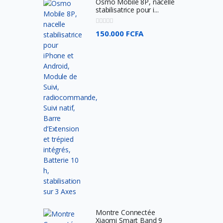
Osmo Mobile 8P, nacelle
TP-Link
stabilisatrice pour i...
Philips
150.000 FCFA
HyperX
Seagate
Toshiba
Meetion
Byintek
Wacom
Dell
SteelSeries
Harman kardon
Nvidia
Baofeng
Montre Connectée
Xiaomi Smart Band 9
Google