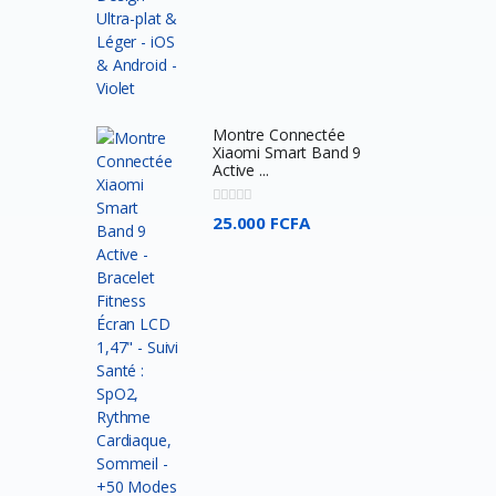
VARTA
Motospeed
UGREEN
HikVision
Montre Connectée
Xiaomi Smart Band 9
Epson
Active ...
Transcend
25.000 FCFA
Premax
PTZVISION
Timetec
Corsair
AMD
Marshall
MECOOL
BenQ