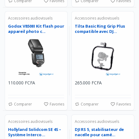
Comparer
Favories
Comparer
Favories
Accessoires audiovisuels
Accessoires audiovisuels
Godox V850III Kit flash pour
Tilta Basic Ring Grip Plus
appareil photo c...
compatible avec DJ...
110.000 FCFA
265.000 FCFA
Comparer
Favories
Comparer
Favories
Accessoires audiovisuels
Accessoires audiovisuels
Hollyland Solidcom SE 4S –
DJI RS 5, stabilisateur de
Système Interco...
nacelle pour camé...