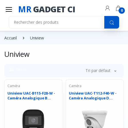
MR
GADGET CI
0
Accueil
Uniview
Uniview
Filters
Tri par défaut
Caméra
Caméra
Uniview UAC-B115-F28-W -
Uniview UAC-T112-F40-W -
Caméra Analogique B...
Caméra Analogique D...