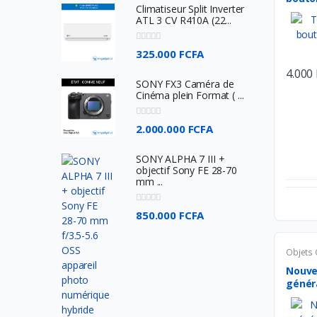
Climatiseur Split Inverter
1...
ATL 3 CV R410A (22...
Western Digital
Asus
325.000 FCFA
Comfast
4.000
SONY FX3 Caméra de
Acer
Cinéma plein Format ( ...
SkullCandy
2.000.000 FCFA
JBL
SONY ALPHA 7 III +
BOSE
objectif Sony FE 28-70
mm ...
SONY
Beats ELectronics
850.000 FCFA
Oculus
Objets
TP-Link
Nouve
Philips
généra
HyperX