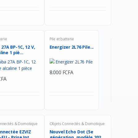
terie
Pile et batterie
27A BP-1C, 12 V,
Energizer 2L76 Pile...
line 1 piè...
8.000 FCFA
CFA
onnectés & Domotique
Objets Connectés & Domotique
onnectée EZVIZ
Nouvel Echo Dot (5e
EU - Prise Int...
génération, modèle 202...