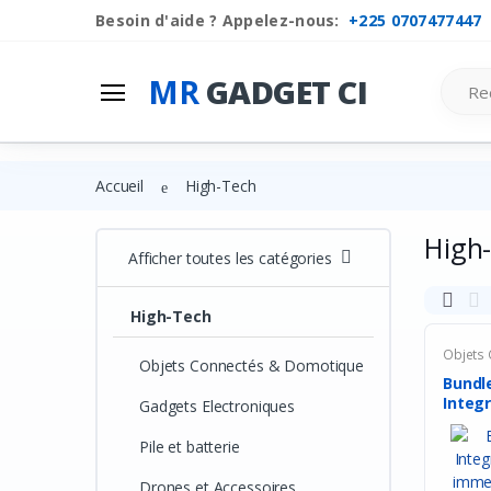
Besoin d'aide ? Appelez-nous:
+225 0707477447
Mr
Gadget Ci
Search
MR
GADGET CI
Les Categories
Liste de souhaits
Accueil
High-Tech
Comparer
High
Se connecter
Afficher toutes les catégories
S'inscrire
High-Tech
Objets
Objets Connectés & Domotique
Bundl
Integr
Gadgets Electroniques
Contrô
Pile et batterie
Drones et Accessoires