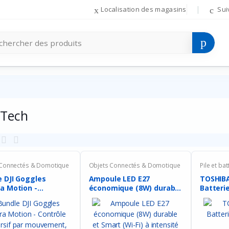
Localisation des magasins
Sui
-Tech
 Connectés & Domotique
Objets Connectés & Domotique
Pile et bat
e DJI Goggles
Ampoule LED E27
TOSHIBA
a Motion -
économique (8W) durable
Batteri
le...
et ...
of ...