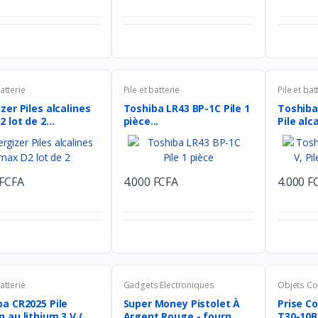
batterie
Pile et batterie
Pile et bat
zer Piles alcalines
Toshiba LR43 BP-1C Pile 1
Toshiba 
 lot de 2...
pièce...
Pile alca
 FCFA
4.000 FCFA
4.000 F
batterie
Gadgets Electroniques
Objets C
a CR2025 Pile
Super Money Pistolet À
Prise C
 au lithium 3 V (
Argent Rouge - fourn...
T30-10B-