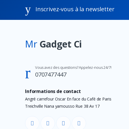
HikVision
Inscrivez-vous à la newsletter
Epson
Transcend
Premax
Mr
Gadget Ci
PTZVISION
Timetec
Corsair
Vous avez des questions? Appelez-nous 24/7!
AMD
0707477447
Marshall
MECOOL
Informations de contact
BenQ
Angré carrefour Oscar En face du Café de Paris
Treichville Nana yamousso Rue 38 Av 17
Vertux
Le IDEA
DJI