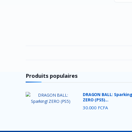
Nokia
Intel
Thermaltake
DEEP COOL
Redragon
Energizer
Alcatel
Produits populaires
Havit
DURACELL
DRAGON BALL: Sparking
ANSMANN
ZERO (PS5)...
VARTA
30.000 FCFA
Motospeed
UGREEN