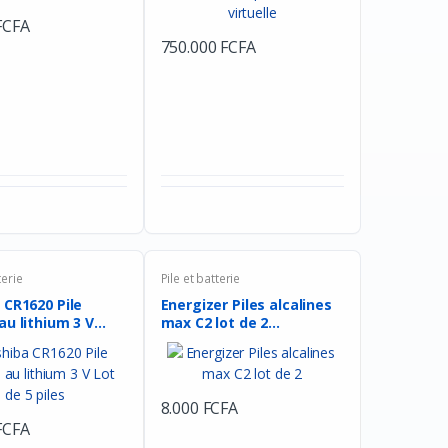
FCFA
Facebook
Google
750.000 FCFA
terie
Pile et batterie
 CR1620 Pile
Energizer Piles alcalines
au lithium 3 V
max C2 lot de 2...
8.000 FCFA
FCFA