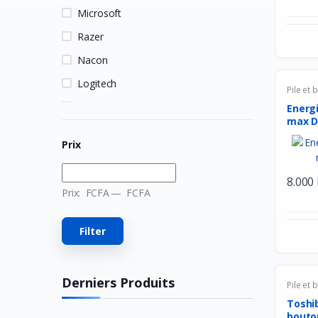
Microsoft
Razer
Nacon
Logitech
Pile et 
HP
Energi
max D2
MSI
Prix
Hori
Owlenz
8.000
Prix:
FCFA
—
FCFA
LDNIO
SanDisk
Filter
Turtle Beach
Huawei
Derniers Produits
Pile et 
Veger
Toshib
bouton
Apple