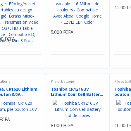
12.000 
5.000 FCFA
00 FCFA
batterie
Pile et batterie
Pile et bat
a, CR1620 Lithium,
Toshiba CR1216 3V
Toshiba
outon 3.0V...
Lithium Coin Cell Battery
bouton 
L...
Lot...
 FCFA
8.000 FCFA
10.000 