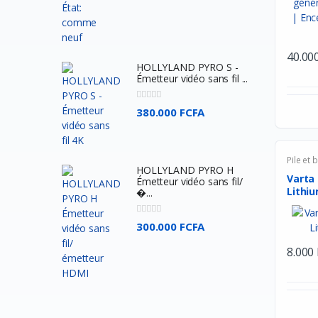
Seagate
Toshiba
40.00
Meetion
HOLLYLAND PYRO S -
Émetteur vidéo sans fil ...
Byintek
Wacom
380.000 FCFA
Dell
SteelSeries
Pile et 
HOLLYLAND PYRO H
Harman kardon
Varta 
Émetteur vidéo sans fil/
Lithiu
�...
Nvidia
Baofeng
300.000 FCFA
Google
8.000
Jcpal
Lexar
Crucial