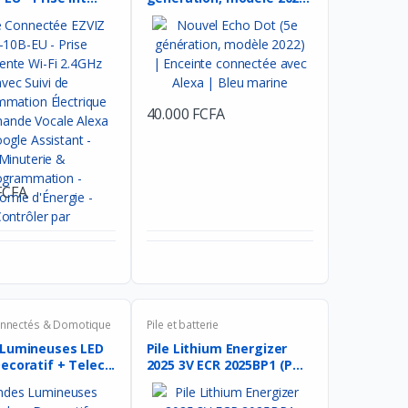
40.000 FCFA
FCFA
onnectés & Domotique
Pile et batterie
Lumineuses LED
Pile Lithium Energizer
coratif + Telec...
2025 3V ECR 2025BP1 (P...