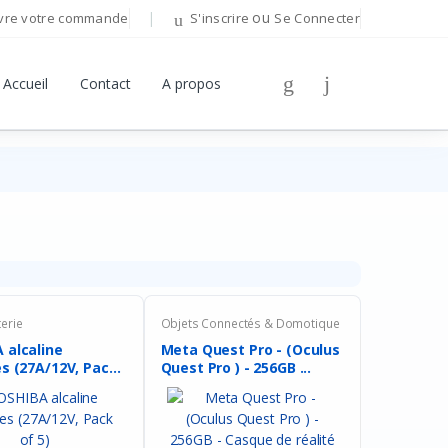
ou
vre votre commande
S'inscrire
Se Connecter
Bonjour!
Accueil
Contact
A propos
Connectez-vous pour gérer votre compte.
Adresse E-mail
Mot de passe
Mot de passe oublié ?
terie
Objets Connectés & Domotique
 alcaline
Meta Quest Pro - (Oculus
Se Connecter
es (27A/12V, Pack
Quest Pro ) - 256GB ...
Vous n'avez pas de compte ?
S'inscrire
OU