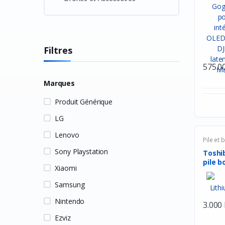
Filtres
575.0
Marques
Produit Générique
LG
Lenovo
Pile et 
Sony Playstation
Toshib
pile b
Xiaomi
Samsung
Nintendo
3.000
Ezviz