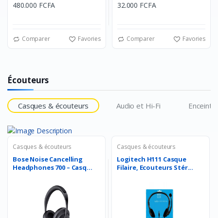
480.000 FCFA
32.000 FCFA
Comparer
Favories
Comparer
Favories
Écouteurs
Casques & écouteurs
Audio et Hi-Fi
Enceinte
Casques & écouteurs
Casques & écouteurs
Bose Noise Cancelling
Logitech H111 Casque
Headphones 700 – Casq...
Filaire, Ecouteurs Stér...