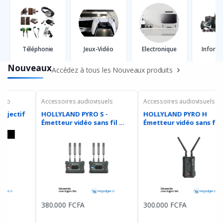
Téléphonie
Jeux-Vidéo
Electronique
Inform
Nouveaux
Accédez à tous les Nouveaux produits
Accessoires audiovisuels
Accessoires audiovisuels
C
HOLLYLAND PYRO H
HOLLYLAND MARS 4K
C
Émetteur vidéo sans fil/
système de transmission
S
�...
vi...
300.000 FCFA
325.000 FCFA
2