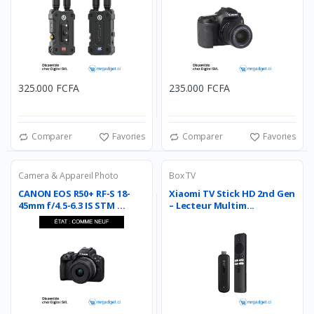
325.000 FCFA
235.000 FCFA
Comparer
Favories
Comparer
Favories
Camera & Appareil Photo
Box TV
CANON EOS R50+ RF-S 18-
Xiaomi TV Stick HD 2nd Gen
45mm f/4.5-6.3 IS STM ...
– Lecteur Multim...