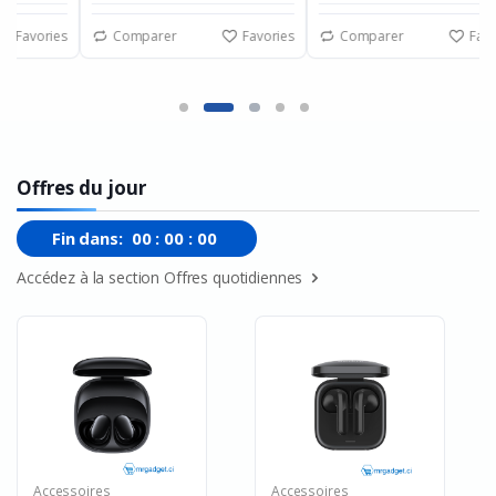
es
Comparer
Favories
Comparer
Favories
Offres du jour
Fin dans:
00
:
00
:
00
Accédez à la section Offres quotidiennes
Accessoires
Accessoires