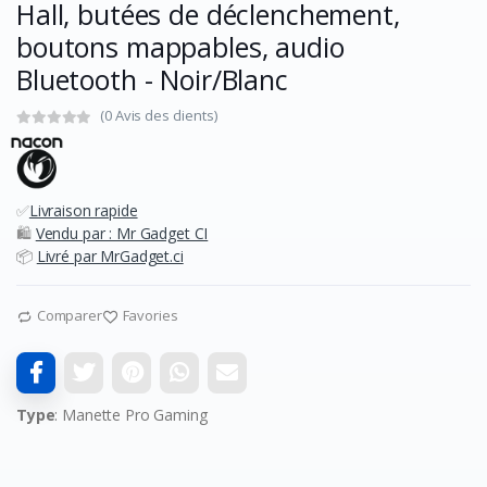
Hall, butées de déclenchement,
boutons mappables, audio
Bluetooth - Noir/Blanc
(0 Avis des clients)
✅
Livraison rapide
🛍️
Vendu par : Mr Gadget CI
📦
Livré par MrGadget.ci
Comparer
Favories
Type
: Manette Pro Gaming