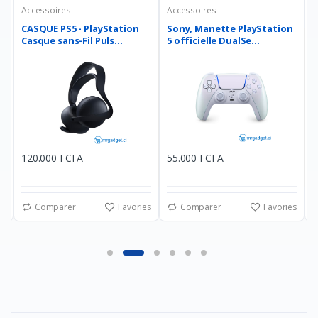
Accessoires
Accessoires
A
CASQUE PS5 - PlayStation
Sony, Manette PlayStation
S
Casque sans-Fil Puls...
5 officielle DualSe...
5
120.000 FCFA
55.000 FCFA
5
es
Comparer
Favories
Comparer
Favories