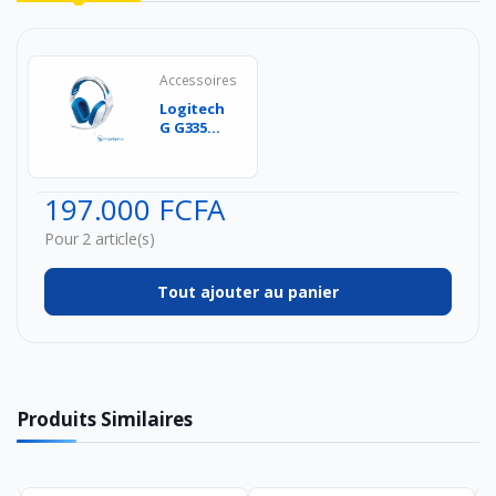
Accessoires
Logitech
G G335
Casque
Gamer
Filaire,
197.000 FCFA
avec Mi...
Pour 2 article(s)
Tout ajouter au panier
Produits Similaires