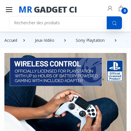
MR
GADGET CI
0
Accueil
Jeux-Vidéo
Sony Playtation
Ac