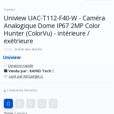
Caméra
Uniview UAC-T112-F40-W - Caméra
Analogique Dome IP67 2MP Color
Hunter (ColorVu) - intérieure /
exétrieure
(0 Avis des clients)
Uniview
✅
Livraison rapide
🛍️ Vendu par :
KAFKO Tech
📦
Livré par MrGadget.ci
Comparer
Favories
Type
: Caméra