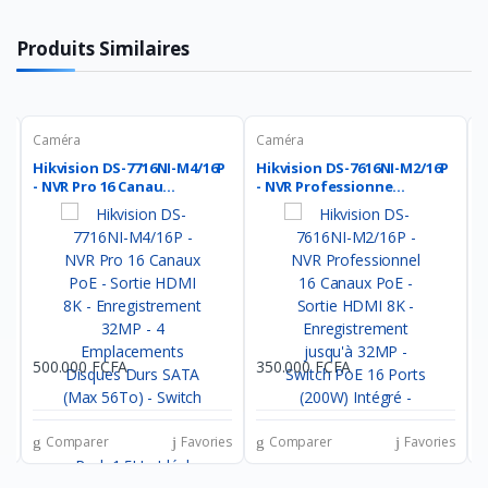
Produits Similaires
Caméra
Caméra
C
Hikvision DS-7716NI-M4/16P
Hikvision DS-7616NI-M2/16P
H
- NVR Pro 16 Canau...
- NVR Professionne...
N
500.000 FCFA
350.000 FCFA
2
es
Comparer
Favories
Comparer
Favories