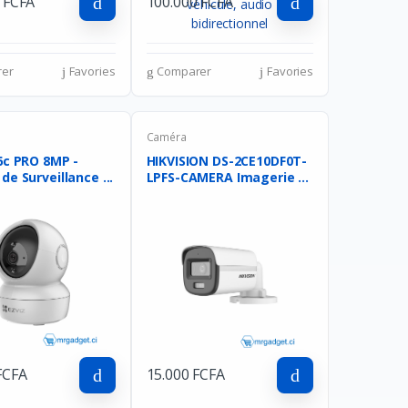
 FCFA
100.000 FCFA
er
Favories
Comparer
Favories
Caméra
6c PRO 8MP -
HIKVISION DS-2CE10DF0T-
e Surveillance ...
LPFS-CAMERA Imagerie ...
FCFA
15.000 FCFA