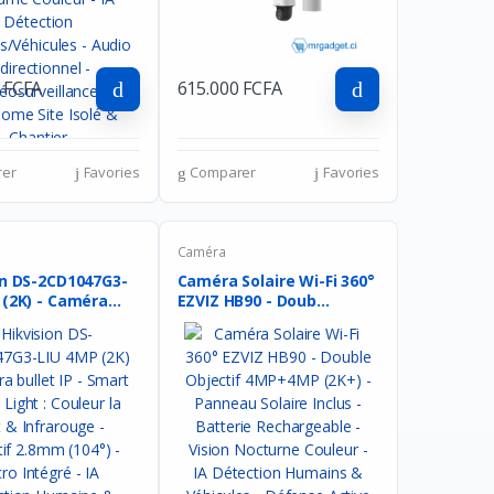
 FCFA
615.000 FCFA
er
Favories
Comparer
Favories
Caméra
on DS-2CD1047G3-
Caméra Solaire Wi-Fi 360°
(2K) - Caméra...
EZVIZ HB90 - Doub...