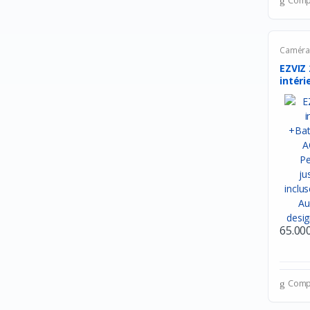
Comp
Lexar
Crucial
Camér
Nokia
EZVIZ
intéri
Intel
Thermaltake
DEEP COOL
Redragon
Energizer
Alcatel
Havit
65.00
DURACELL
ANSMANN
Comp
VARTA