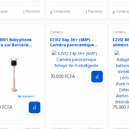
arer
Favories
Comparer
Favories
Compar
a
Caméra
Caméra
 BM1 Babyphone
EZVIZ E4p 3K+ (6MP) -
EZVIZ B
a sur Batterie
Caméra panoramique
alimenté
..
fis...
70.000 FCFA
0 FCFA
75.000 