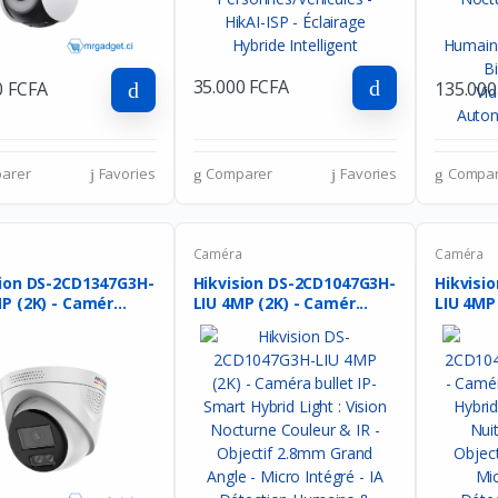
35.000 FCFA
0 FCFA
135.000
arer
Favories
Comparer
Favories
Compar
a
Caméra
Caméra
sion DS-2CD1347G3H-
Hikvision DS-2CD1047G3H-
Hikvisi
P (2K) - Camér...
LIU 4MP (2K) - Camér...
LIU 4MP 