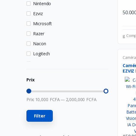
Nintendo
50.00
Ezviz
Microsoft
Razer
Comp
Nacon
Logitech
Camér
HP
Caméra
EZVIZ 
MSI
Prix
Hori
Owlenz
Prix:
10,000
FCFA
—
2,000,000
FCFA
LDNIO
SanDisk
Filter
Turtle Beach
Huawei