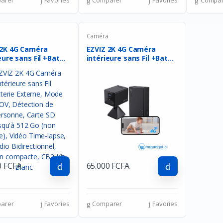
arer
Favories
Comparer
Favories
Compar
a
Caméra
 2K 4G Caméra
EZVIZ 2K 4G Caméra
eure sans Fil +Bat...
intérieure sans Fil +Bat...
0 FCFA
65.000 FCFA
arer
Favories
Comparer
Favories