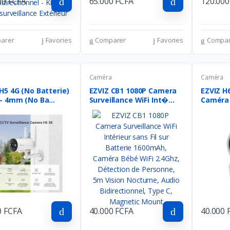
00 FCFA
65.000 FCFA
120.000
arer
Favories
Comparer
Favories
Compar
a
Caméra
Caméra
H5 4G (No Batterie)
EZVIZ CB1 1080P Camera
EZVIZ H
- 3MP - 4mm (No Ba...
Surveillance WiFi Int�...
Caméra d
0 FCFA
40.000 FCFA
40.000 