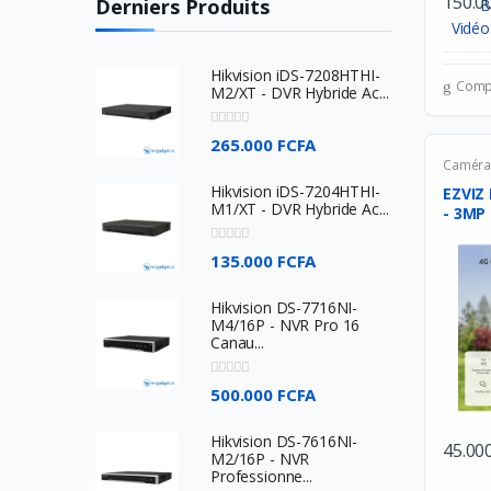
150.0
Derniers Produits
Veger
Apple
Hikvision iDS-7208HTHI-
Comp
M2/XT - DVR Hybride Ac...
Western Digital
Asus
265.000 FCFA
Camér
Comfast
Hikvision iDS-7204HTHI-
EZVIZ 
Acer
M1/XT - DVR Hybride Ac...
SkullCandy
135.000 FCFA
JBL
Hikvision DS-7716NI-
BOSE
M4/16P - NVR Pro 16
Canau...
SONY
Beats ELectronics
500.000 FCFA
Oculus
Hikvision DS-7616NI-
45.00
M2/16P - NVR
TP-Link
Professionne...