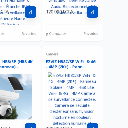
FCFA
120.000 FCFA
er
Favories
Comparer
Favories
Caméra
S-HB8/SP (HB8 4K
EZVIZ HB8C/SP WiFi- & 4G
Wifi + Panneau) - ...
- 4MP (2K+) - Pann...