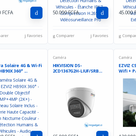
0 FCFA
50.000 FCFA
45.000 
arer
Favories
Comparer
Favories
Compar
a
Caméra
Caméra
 Solaire 4G & Wi-Fi
HIKVISION DS-
EZVIZ C
HB90X 360° ...
2CD1367G2H-LIUF/SRB
2.8MM - Cam�...