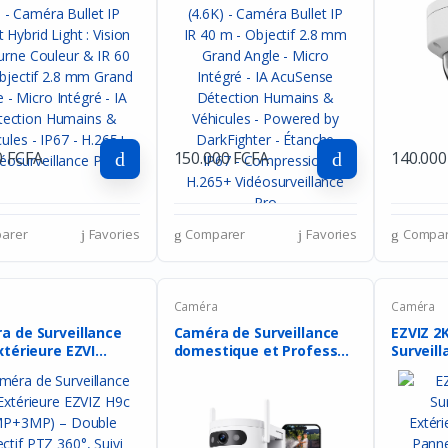
0 FCFA
150.000 FCFA
140.000
arer
Favories
Comparer
Favories
Compar
a
Caméra
Caméra
a de Surveillance
Caméra de Surveillance
EZVIZ 2
xtérieure EZVI...
domestique et Profess...
Surveill
Extérieu