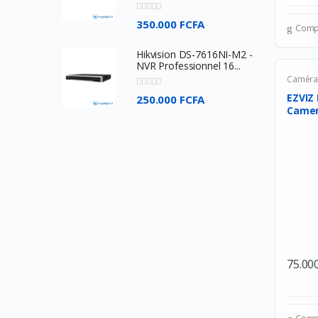
Philips
350.000 FCFA
HyperX
Comp
Seagate
Hikvision DS-7616NI-M2 -
NVR Professionnel 16...
Toshiba
Camér
EZVIZ
Meetion
250.000 FCFA
Camer
Byintek
2000m.
Wacom
Dell
SteelSeries
Harman kardon
Nvidia
Baofeng
75.00
Google
Jcpal