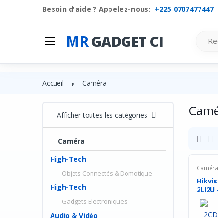
Besoin d'aide ? Appelez-nous:
+225 0707477447
Search
MR
GADGET CI
Accueil
Caméra
Camé
Afficher toutes les catégories
Caméra
High-Tech
Camér
Objets Connectés & Domotique
Hikvi
High-Tech
2LI2U 
Gadgets Electroniques
Audio & Vidéo