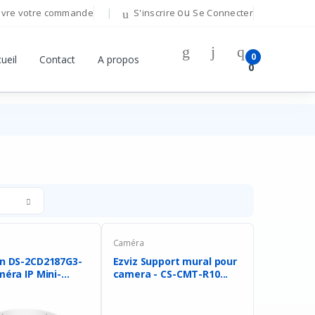
ou
ivre votre commande
S'inscrire
Se Connecter
0
ueil
Contact
A propos
0
Caméra
on DS-2CD2187G3-
Ezviz Support mural pour
méra IP Mini-...
camera - CS-CMT-R10...