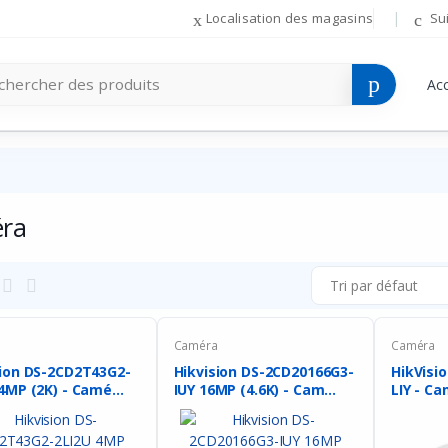
Localisation des magasins
Su
Acc
ra
Tri par défaut
a
Caméra
Caméra
sion DS-2CD2T43G2-
Hikvision DS-2CD20166G3-
HikVisi
4MP (2K) - Camé...
IUY 16MP (4.6K) - Cam...
LIY - Ca