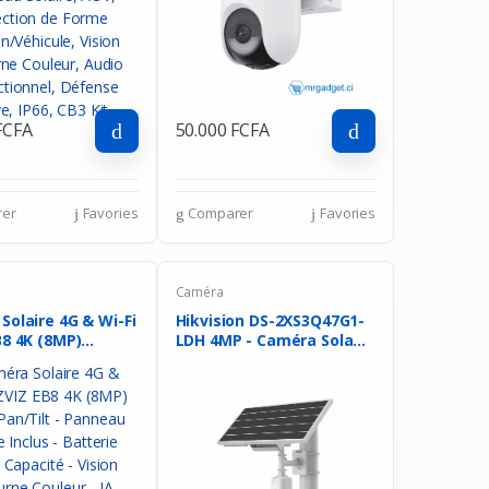
FCFA
50.000 FCFA
er
Favories
Comparer
Favories
Caméra
Solaire 4G & Wi-Fi
Hikvision DS-2XS3Q47G1-
8 4K (8MP)...
LDH 4MP - Caméra Sola...