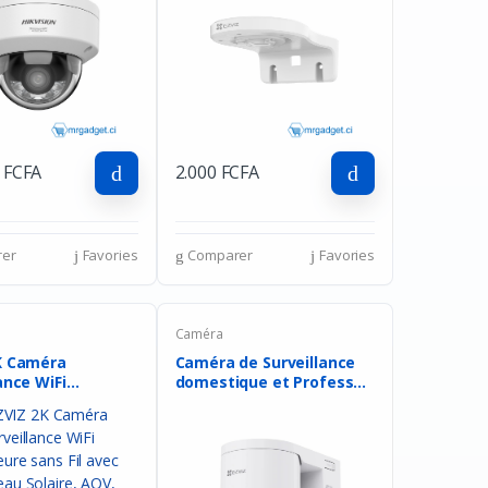
 FCFA
2.000 FCFA
er
Favories
Comparer
Favories
Caméra
K Caméra
Caméra de Surveillance
ance WiFi
domestique et Profess...
r...