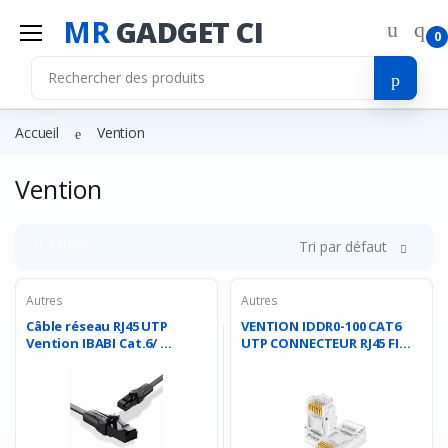
MR
GADGET CI
0
Accueil
Vention
Vention
Filters
Tri par défaut
Autres
Autres
Câble réseau RJ45 UTP
VENTION IDDR0-100 CAT6
Vention IBABI Cat.6/ ...
UTP CONNECTEUR RJ45 FI...