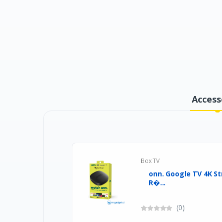
Access
Box TV
onn. Google TV 4K St
R�...
(0)