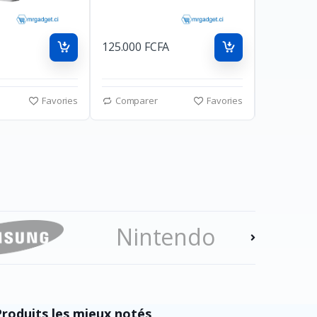
125.000 FCFA
85.000 FC
Favories
Comparer
Favories
Compar
Nintendo
Ezv
Produits les mieux notés