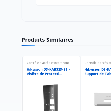
Produits Similaires
nterphone
Contrôle d'accès et interphone
Contrôle d'accès e
09EKFB-QR
Hikvision DS-KAB323-S1 -
Hikvision DS-K
...
Visière de Protecti...
Support de Tabl