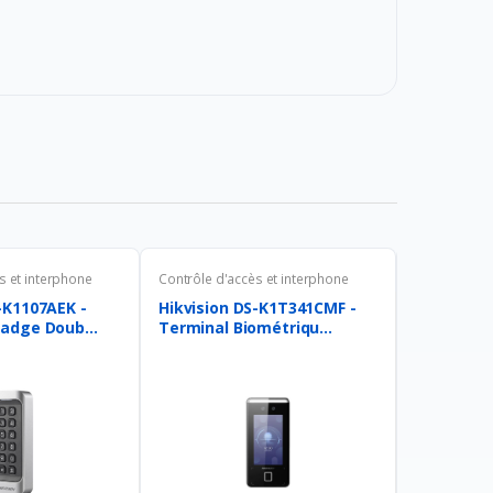
s et interphone
Contrôle d'accès et interphone
Contrôle d'a
-K1107AEK -
Hikvision DS-K1T341CMF -
Hikvision
adge Doub...
Terminal Biométriqu...
E1 - Termi