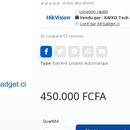
(0 Avis des clients)
✅
Livraison rapide
HikVision
🛍️ Vendu par :
KAFKO Tech
📦
Livré par MrGadget.ci
Comparer
Favories
Type
: Barrière Levante Automatique
450.000 FCFA
Quantité