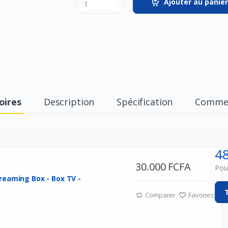
Ajouter au panier
oires
Description
Spécification
Commen
4
30.000 FCFA
Pour
reaming Box - Box TV -
Comparer
Favories