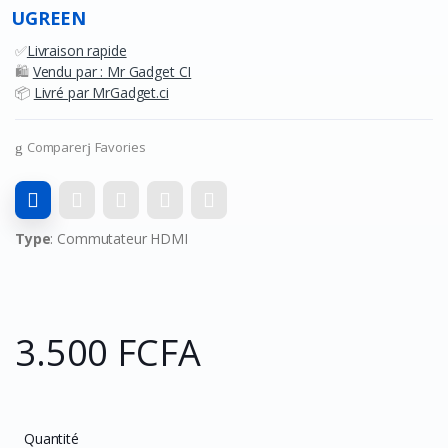
UGREEN
✅
Livraison rapide
🛍️
Vendu par : Mr Gadget CI
📦
Livré par MrGadget.ci
Comparer
Favories
Type
: Commutateur HDMI
3.500 FCFA
Quantité