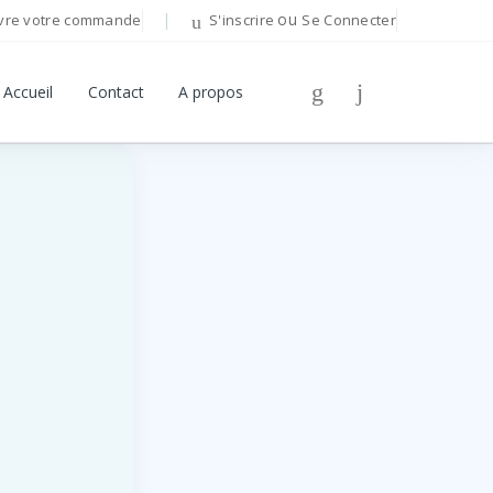
ou
vre votre commande
S'inscrire
Se Connecter
Bonjour!
Accueil
Contact
A propos
Connectez-vous pour gérer votre compte.
Adresse E-mail
Mot de passe
Mot de passe oublié ?
Se Connecter
Vous n'avez pas de compte ?
S'inscrire
OU