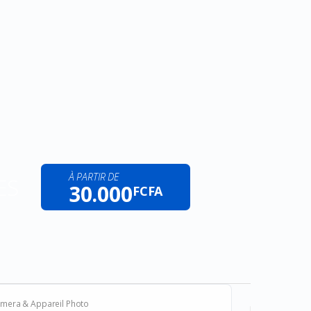
À PARTIR DE
ES
30.000
FCFA
mera & Appareil Photo