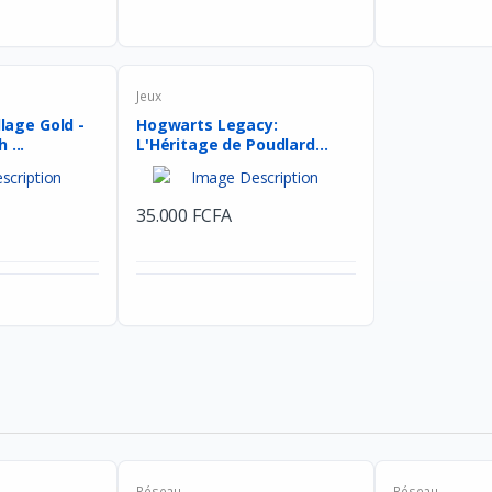
Jeux
llage Gold -
Hogwarts Legacy:
 ...
L'Héritage de Poudlard
Nint...
35.000 FCFA
Réseau
Réseau