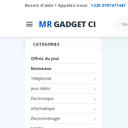
Besoin d'aide ? Appelez-nous:
+225 0707477447
Mr
Gadget Ci
Search
MR
GADGET CI
Les Categories
CATEGORIES
Liste de souhaits
Comparer
Offres du jour
Se connecter
Nouveaux
S'inscrire
Téléphonie
Jeux-Vidéo
Electronique
Informatique
Électroménager