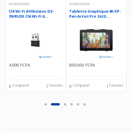
Accessoires
Accessoires
A
Clé Wi-Fi 6 Hikvision DS-
Tablette Graphique 4K XP-
C
3WRU3X Clé Wi-Fi 6...
Pen Artist Pro 24 (G...
Z
4.000 FCFA
850.000 FCFA
7
es
Comparer
Favories
Comparer
Favories