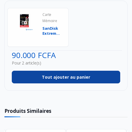
Carte
Mémoire
SanDisk
Extreme
PRO 512
Go Carte
Mémoire
90.000 FCFA
mic...
Pour 2 article(s)
Tout ajouter au panier
Produits Similaires