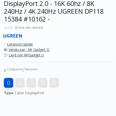
DisplayPort 2.0 - 16K 60hz / 8K
240Hz / 4K 240Hz UGREEN DP118
15384 #10162 -
(0 Avis des clients)
UGREEN
✅
Livraison rapide
🛍️
Vendu par : Mr Gadget CI
📦
Livré par MrGadget.ci
Comparer
Favories
Type
: Cable DIsplayPort