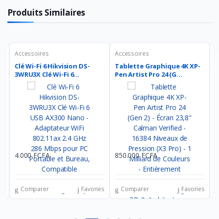
Produits Similaires
Accessoires
Accessoires
A
Clé Wi-Fi 6 Hikvision DS-
Tablette Graphique 4K XP-
C
3WRU3X Clé Wi-Fi 6...
Pen Artist Pro 24 (G...
Z
4.000 FCFA
850.000 FCFA
7
es
Comparer
Favories
Comparer
Favories