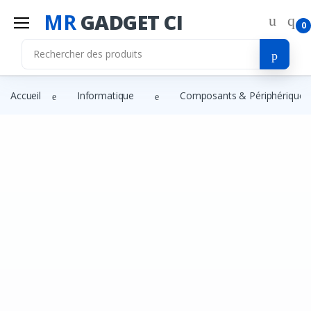
MR
GADGET CI
Mr
Gadget Ci
0
Bonjour!
Connectez-vous pour gérer votre compte.
Les Categories
Accueil
Informatique
Composants & Périphériques
Liste de souhaits
Adresse E-mail
Comparer
Se connecter
Mot de passe
S'inscrire
Mot de passe oublié ?
Se Connecter
Vous n'avez pas de compte ?
S'inscrire
OU