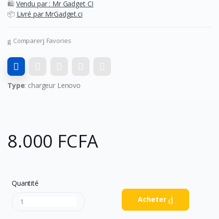
🛍️
Vendu par : Mr Gadget CI
📦
Livré par MrGadget.ci
Comparer
Favories
Type
: chargeur Lenovo
8.000 FCFA
Quantité
Acheter