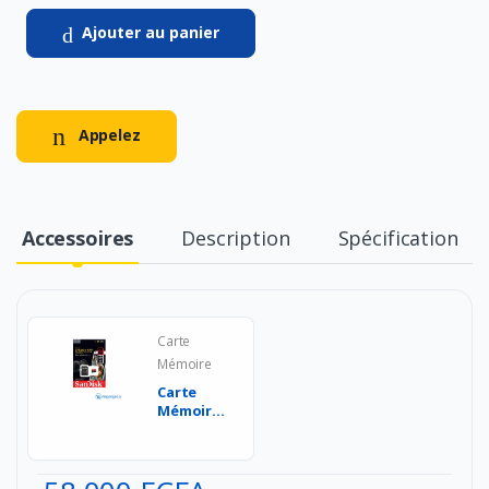
Ajouter au panier
Appelez
Accessoires
Description
Spécification
Carte
Mémoire
Carte
Mémoire
microSDXC
SanDisk
Extreme
PRO ...