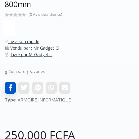
800mm
(0 Avis des clients)
✅
Livraison rapide
🛍️
Vendu par : Mr Gadget CI
📦
Livré par MrGadget.ci
Comparer
Favories
Type
: ARMOIRE INFORMATIQUE
250.000 FCFA