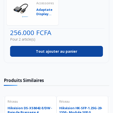
Accessoires
Adaptateur
Displayport
vers VGA
Convertisseur...
256.000 FCFA
Pour 2 article(s)
Tout ajouter au panier
Produits Similaires
Réseau
Réseau
R
-
Hikvision DS-XS8042-E/DW -
Hikvision HK-SFP-1.25G-20-
H
Baie de Brassage 4...
1550 - Module SFP G...
1