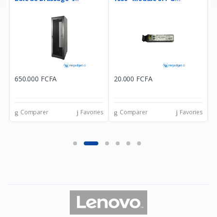
650.000 FCFA
20.000 FCFA
1
es
Comparer
Favories
Comparer
Favories