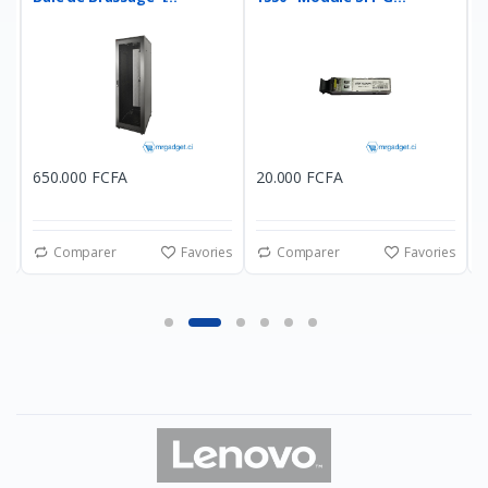
650.000 FCFA
20.000 FCFA
1
es
Comparer
Favories
Comparer
Favories