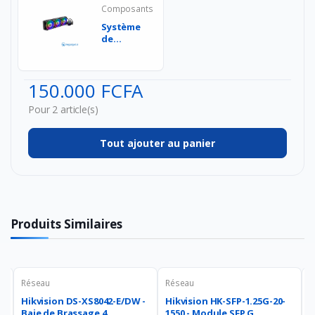
Composants
Système
de
refroidissement
par eau
360 mm
150.000 FCFA
AR...
Pour 2 article(s)
Tout ajouter au panier
Produits Similaires
Réseau
Réseau
R
-
Hikvision DS-XS8042-E/DW -
Hikvision HK-SFP-1.25G-20-
H
Baie de Brassage 4...
1550 - Module SFP G...
1