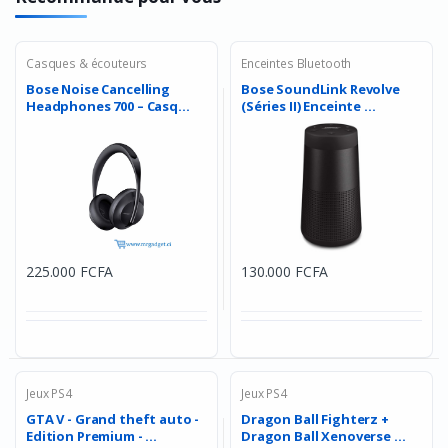
Casques & écouteurs
Enceintes Bluetooth
Bose Noise Cancelling
Bose SoundLink Revolve
Headphones 700 – Casq...
(Séries II) Enceinte ...
225.000 FCFA
130.000 FCFA
Jeux PS4
Jeux PS4
GTA V - Grand theft auto -
Dragon Ball Fighterz +
Edition Premium - ...
Dragon Ball Xenoverse ...