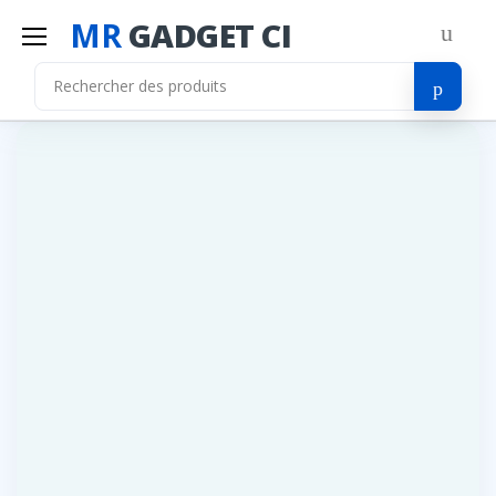
MR
GADGET CI
Mr
Gadget Ci
Bonjour!
Connectez-vous pour gérer votre compte.
Les Categories
Liste de souhaits
Adresse E-mail
Comparer
Se connecter
Mot de passe
S'inscrire
Mot de passe oublié ?
Se Connecter
Vous n'avez pas de compte ?
S'inscrire
OU