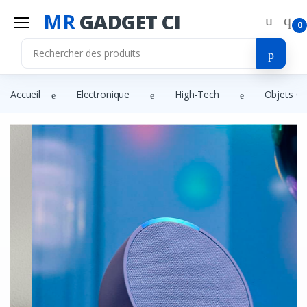
MR
GADGET CI
0
Accueil
Electronique
High-Tech
Objets C