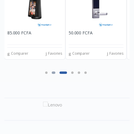
50.000 FCFA
45.000 FCFA
1
es
Comparer
Favories
Comparer
Favories
Xiaomi