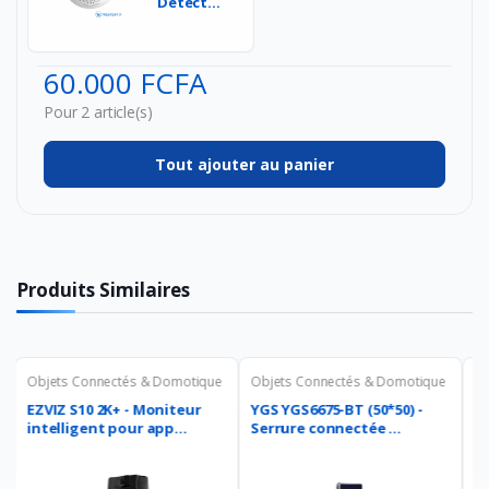
Détecteur
de fumée
Ezviz T4C
de ...
60.000 FCFA
Pour 2 article(s)
Tout ajouter au panier
Produits Similaires
e
Objets Connectés & Domotique
Objets Connectés & Domotique
O
YGS YGS6675-BT (50*50) -
YGS YGS-9962-S - Serrure
YGS FK0
Serrure connectée ...
HOTEL - Serrure conn...
É