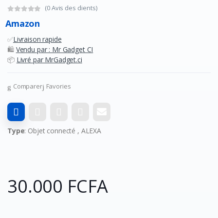
(0 Avis des clients)
Amazon
✅
Livraison rapide
🛍️
Vendu par : Mr Gadget CI
📦
Livré par MrGadget.ci
Comparer
Favories
Type
: Objet connecté , ALEXA
30.000 FCFA