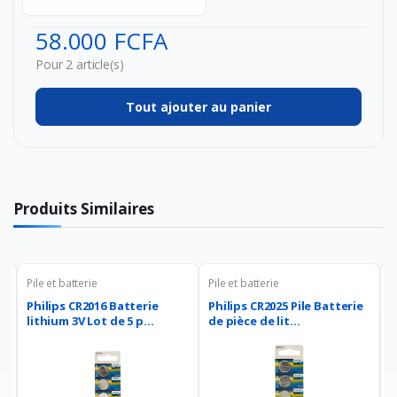
LIU 4MP
(2K) -
58.000 FCFA
Camér...
Pour 2 article(s)
Tout ajouter au panier
Produits Similaires
Pile et batterie
Pile et batterie
P
Philips CR2016 Batterie
Philips CR2025 Pile Batterie
P
lithium 3V Lot de 5 p...
de pièce de lit...
9