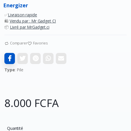
Energizer
✅
Livraison rapide
🛍️
Vendu par : Mr Gadget CI
📦
Livré par MrGadget.ci
Comparer
Favories
Type
: Pile
8.000 FCFA
Quantité