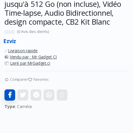
jusqu'à 512 Go (non incluse), Vidéo
Time-lapse, Audio Bidirectionnel,
design compacte, CB2 Kit Blanc
(0 Avis des clients)
Ezviz
✅
Livraison rapide
🛍️
Vendu par : Mr Gadget CI
📦
Livré par MrGadget.ci
Comparer
Favories
Type
: Caméra