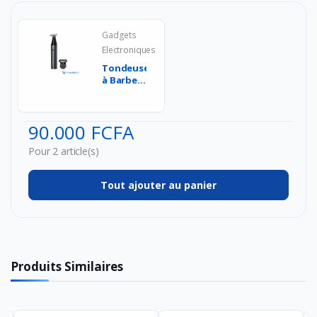
Gadgets
Electroniques
Tondeuse
à Barbe
Xiaomi
UniBlade
Trimmer
90.000 FCFA
- R...
Pour 2 article(s)
Tout ajouter au panier
Produits Similaires