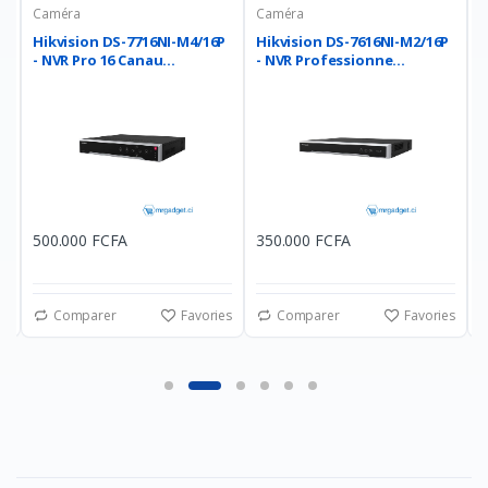
Caméra
Caméra
C
Hikvision DS-7716NI-M4/16P
Hikvision DS-7616NI-M2/16P
H
- NVR Pro 16 Canau...
- NVR Professionne...
N
500.000 FCFA
350.000 FCFA
2
es
Comparer
Favories
Comparer
Favories