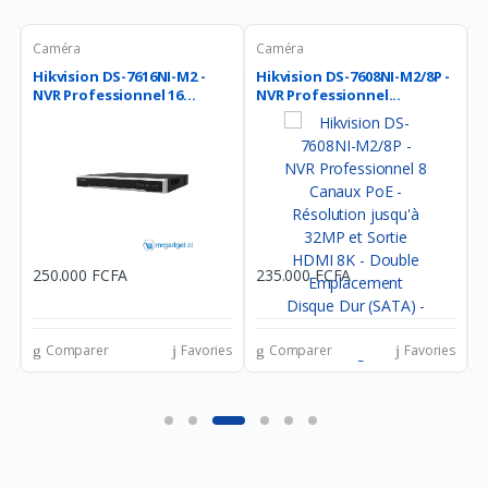
Caméra
Caméra
C
P
Hikvision DS-7616NI-M2 -
Hikvision DS-7608NI-M2/8P -
H
NVR Professionnel 16...
NVR Professionnel...
(
250.000 FCFA
235.000 FCFA
7
es
Comparer
Favories
Comparer
Favories