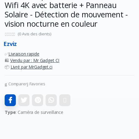
Wifi 4K avec batterie + Panneau
Solaire - Détection de mouvement -
vision nocturne en couleur
(0 Avis des clients)
Ezviz
✅
Livraison rapide
🛍️
Vendu par : Mr Gadget CI
📦
Livré par MrGadget.ci
Comparer
Favories
Type
: Caméra de surveillance