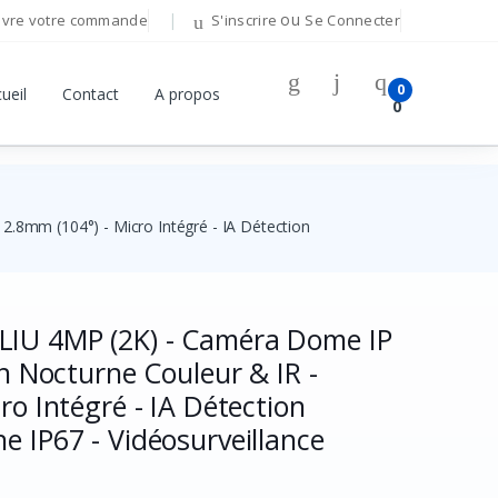
ou
ivre votre commande
S'inscrire
Se Connecter
Bonjour!
0
ueil
Contact
A propos
0
Connectez-vous pour gérer votre compte.
Adresse E-mail
2.8mm (104°) - Micro Intégré - IA Détection
Mot de passe
LIU 4MP (2K) - Caméra Dome IP
Mot de passe oublié ?
on Nocturne Couleur & IR -
Se Connecter
ro Intégré - IA Détection
e IP67 - Vidéosurveillance
Vous n'avez pas de compte ?
S'inscrire
n
OU