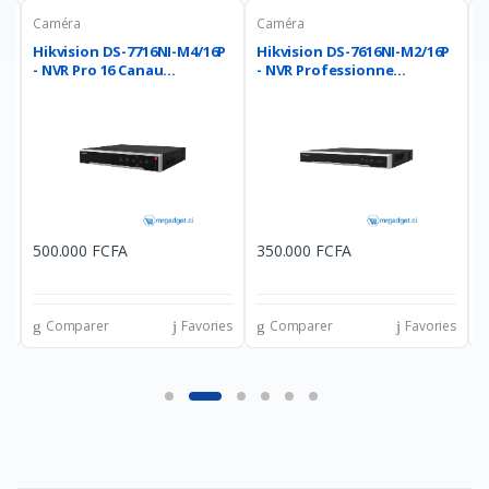
Caméra
Caméra
C
Hikvision DS-7716NI-M4/16P
Hikvision DS-7616NI-M2/16P
H
- NVR Pro 16 Canau...
- NVR Professionne...
N
500.000 FCFA
350.000 FCFA
2
es
Comparer
Favories
Comparer
Favories