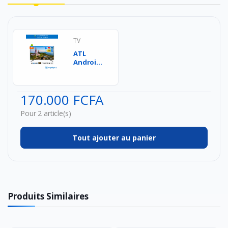
TV
ATL
Android
TV LED -
43" Full
HD - ATL-
170.000 FCFA
43V7S ...
Pour 2 article(s)
Tout ajouter au panier
Produits Similaires