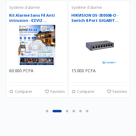
Système d'alarme
Système d'alarme
S
Kit Alarme Sans Fil Anti
HIKVISION DS-3E0508-O -
H
intrusion - EZVIZ ...
Switch 8 Port GIGABIT...
K
60.000 FCFA
15.000 FCFA
1
es
Comparer
Favories
Comparer
Favories