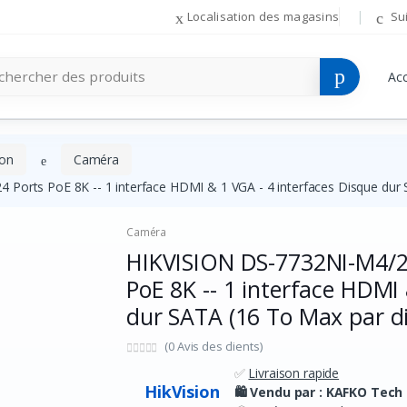
Localisation des magasins
Su
Acc
ion
Caméra
Ports PoE 8K -- 1 interface HDMI & 1 VGA - 4 interfaces Disque dur 
Caméra
HIKVISION DS-7732NI-M4/24
PoE 8K -- 1 interface HDMI
dur SATA (16 To Max par di
(0 Avis des clients)
✅
Livraison rapide
HikVision
🛍️ Vendu par :
KAFKO Tech