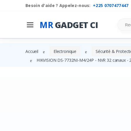
Besoin d'aide ? Appelez-nous:
+225 0707477447
Mr
Gadget Ci
Search
MR
GADGET CI
Les Categories
Liste de souhaits
Accueil
Electronique
Sécurité & Protect
Comparer
HIKVISION DS-7732NI-M4/24P - NVR 32 canaux - 24 
Se connecter
S'inscrire