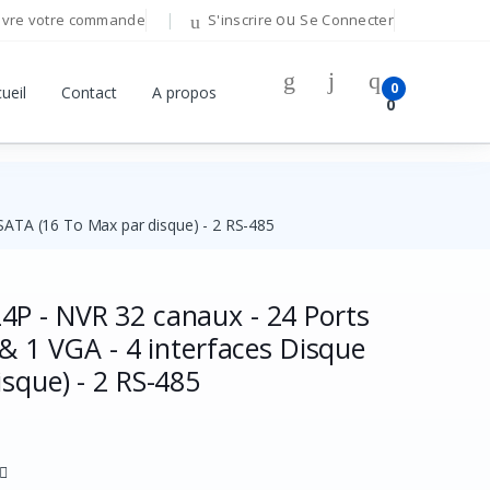
ou
ivre votre commande
S'inscrire
Se Connecter
Bonjour!
0
ueil
Contact
A propos
0
Connectez-vous pour gérer votre compte.
Adresse E-mail
SATA (16 To Max par disque) - 2 RS-485
Mot de passe
P - NVR 32 canaux - 24 Ports
Mot de passe oublié ?
 & 1 VGA - 4 interfaces Disque
sque) - 2 RS-485
Se Connecter
Vous n'avez pas de compte ?
S'inscrire
OU