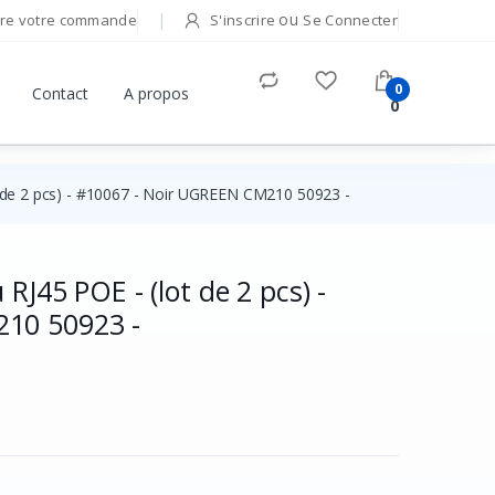
ou
re votre commande
S'inscrire
Se Connecter
Bonjour!
0
Contact
A propos
0
Connectez-vous pour gérer votre compte.
ot de 2 pcs) - #10067 - Noir UGREEN CM210 50923 -
Adresse E-mail
Mot de passe
RJ45 POE - (lot de 2 pcs) -
10 50923 -
Mot de passe oublié ?
Se Connecter
Vous n'avez pas de compte ?
S'inscrire
OU