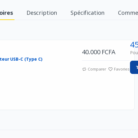
oires
Description
Spécification
Commen
4
40.000 FCFA
Pour
Comparer
Favories