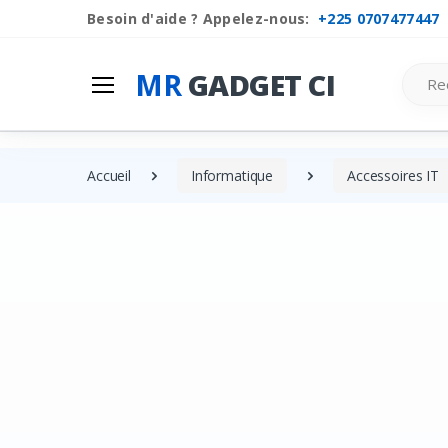
Besoin d'aide ? Appelez-nous:
+225 0707477447
Mr
Gadget Ci
Search
MR
GADGET CI
Les Categories
Liste de souhaits
Accueil
Informatique
Accessoires IT
Comparer
Se connecter
S'inscrire