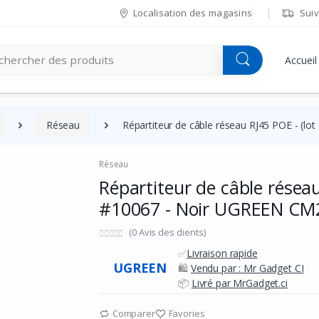
Localisation des magasins
Suiv
Accueil
Réseau
Répartiteur de câble réseau RJ45 POE - (l
Réseau
Répartiteur de câble réseau 
#10067 - Noir UGREEN CM2
(0 Avis des clients)
✅
Livraison rapide
UGREEN
🛍️
Vendu par : Mr Gadget CI
📦
Livré par MrGadget.ci
Comparer
Favories