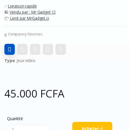
✅
Livraison rapide
🛍️
Vendu par : Mr Gadget CI
📦
Livré par MrGadget.ci
Comparer
Favories
Type
: Jeux video
45.000 FCFA
Quantité
Acheter