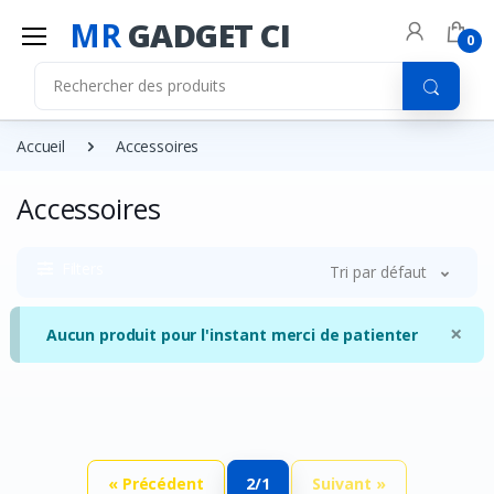
MR
GADGET CI
0
Accueil
Accessoires
Accessoires
Filters
Tri par défaut
×
Aucun produit pour l'instant merci de patienter
« Précédent
2/1
Suivant »