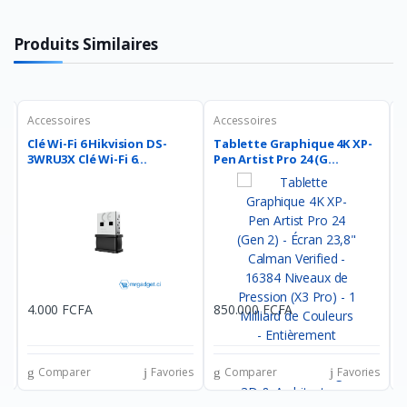
Produits Similaires
Accessoires
Accessoires
A
Clé Wi-Fi 6 Hikvision DS-
Tablette Graphique 4K XP-
C
3WRU3X Clé Wi-Fi 6...
Pen Artist Pro 24 (G...
Z
4.000 FCFA
850.000 FCFA
7
es
Comparer
Favories
Comparer
Favories