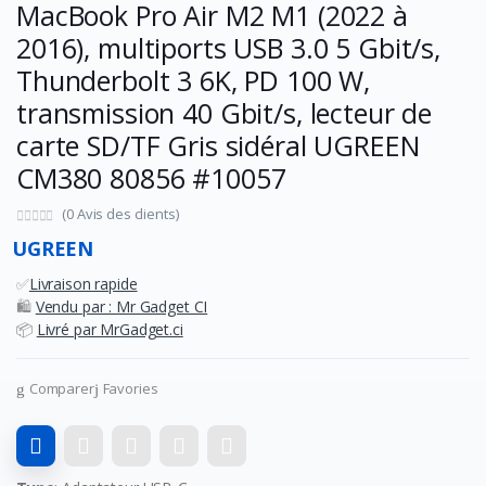
MacBook Pro Air M2 M1 (2022 à
2016), multiports USB 3.0 5 Gbit/s,
Thunderbolt 3 6K, PD 100 W,
transmission 40 Gbit/s, lecteur de
carte SD/TF Gris sidéral UGREEN
CM380 80856 #10057
(0 Avis des clients)
UGREEN
✅
Livraison rapide
🛍️
Vendu par : Mr Gadget CI
📦
Livré par MrGadget.ci
Comparer
Favories