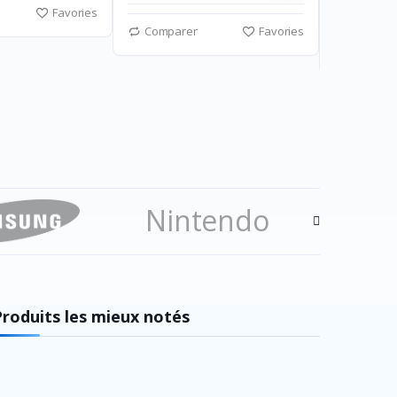
Favories
Comparer
Favories
Compar
Nintendo
Ezv
Produits les mieux notés