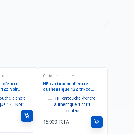
cre
Cartouche d'encre
Cartouche d
e d’encre
HP cartouche d’encre
HP 953XL 
122 Noir...
authentique 122 tri-co...
Cyan gran
15.000 FCFA
30.000 FC