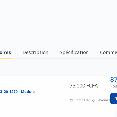
oires
Description
Spécification
Commen
8
75.000 FCFA
Pour
G-20-1270 - Module
Comparer
Favories