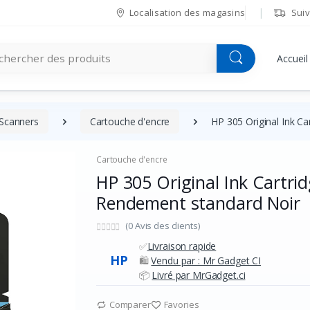
Localisation des magasins
Suiv
Accueil
Scanners
Cartouche d'encre
HP 305 Original Ink C
Cartouche d'encre
HP 305 Original Ink Cartri
Rendement standard Noir
(0 Avis des clients)
✅
Livraison rapide
HP
🛍️
Vendu par : Mr Gadget CI
📦
Livré par MrGadget.ci
Comparer
Favories