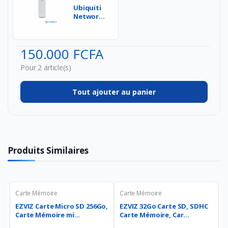
Ubiquiti
Networks
NanoStation
M2
150Mbit/s
150.000 FCFA
Co...
Pour 2 article(s)
Tout ajouter au panier
Produits Similaires
Carte Mémoire
Carte Mémoire
C
o,
EZVIZ Carte Micro SD 256Go,
EZVIZ 32Go Carte SD, SDHC
S
Carte Mémoire mi...
Carte Mémoire, Car...
G