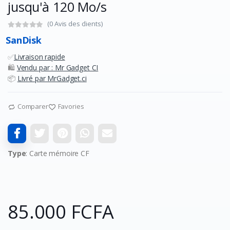
jusqu'à 120 Mo/s
(0 Avis des clients)
SanDisk
✅
Livraison rapide
🛍️
Vendu par : Mr Gadget CI
📦
Livré par MrGadget.ci
Comparer
Favories
Type
: Carte mémoire CF
85.000 FCFA