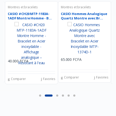
Montres et bracelets
Montres et bracelets
M
CASIO #CH20 MTP-1183A-
CASIO Hommes Analogique
M
1ADF Montre Homme - B...
Quartz Montre avec Br...
M
65.000 FCFA
40.000 FCFA
4
es
Comparer
Favories
Comparer
Favories