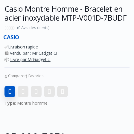
Casio Montre Homme - Bracelet en
acier inoxydable MTP-V001D-7BUDF
(0 Avis des clients)
CASIO
✅
Livraison rapide
🛍️
Vendu par : Mr Gadget CI
📦
Livré par MrGadget.ci
Comparer
Favories
Type
: Montre homme