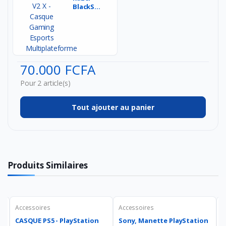
BlackShark
V2 X -
Casque
Gaming
Esports...
70.000 FCFA
Pour 2 article(s)
Tout ajouter au panier
Produits Similaires
Accessoires
Accessoires
A
CASQUE PS5 - PlayStation
Sony, Manette PlayStation
S