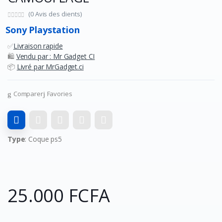
(0 Avis des clients)
Sony Playstation
✅
Livraison rapide
🛍️
Vendu par : Mr Gadget CI
📦
Livré par MrGadget.ci
Comparer
Favories
Type
: Coque ps5
25.000 FCFA