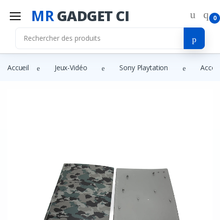
MR
GADGET CI
0
Accueil
Jeux-Vidéo
Sony Playtation
Acces