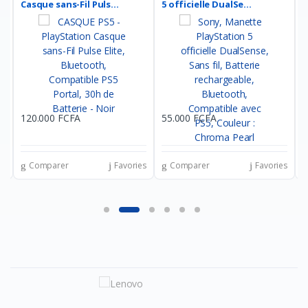
Casque sans-Fil Puls...
5 officielle DualSe...
5
120.000 FCFA
55.000 FCFA
5
es
Comparer
Favories
Comparer
Favories