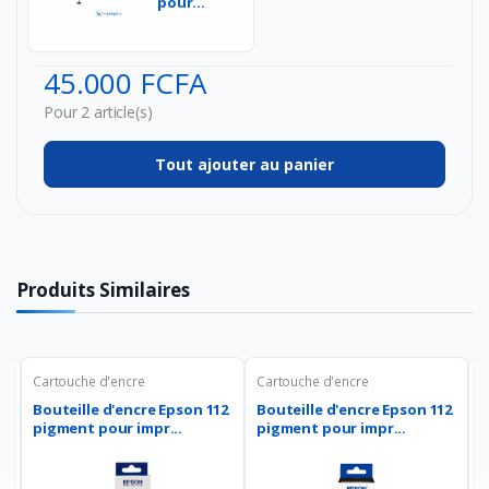
pour
deux (2)
écrans
(Moniteurs)
45.000 FCFA
piv...
Pour 2 article(s)
Tout ajouter au panier
Produits Similaires
Cartouche d'encre
Cartouche d'encre
C
2
Bouteille d'encre Epson 112
Bouteille d'encre Epson 112
EN
pigment pour impr...
pigment pour impr...
c