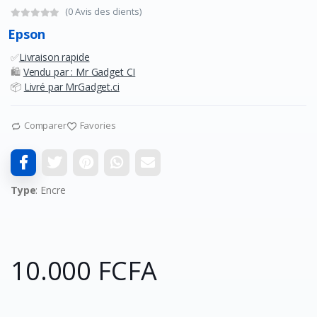
(0 Avis des clients)
Epson
✅
Livraison rapide
🛍️
Vendu par : Mr Gadget CI
📦
Livré par MrGadget.ci
Comparer
Favories
Type
: Encre
10.000 FCFA