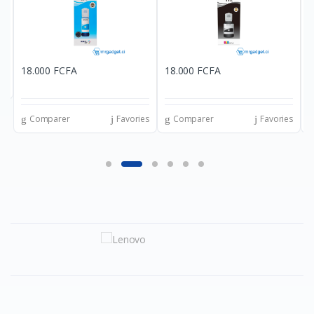
18.000 FCFA
18.000 FCFA
4
es
Comparer
Favories
Comparer
Favories