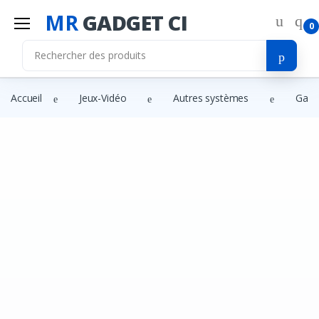
MR
GADGET CI
0
Accueil
Jeux-Vidéo
Autres systèmes
Gami