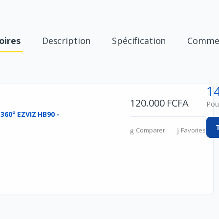
oires
Description
Spécification
Commen
1
120.000 FCFA
Pour
 360° EZVIZ HB90 -
Comparer
Favories