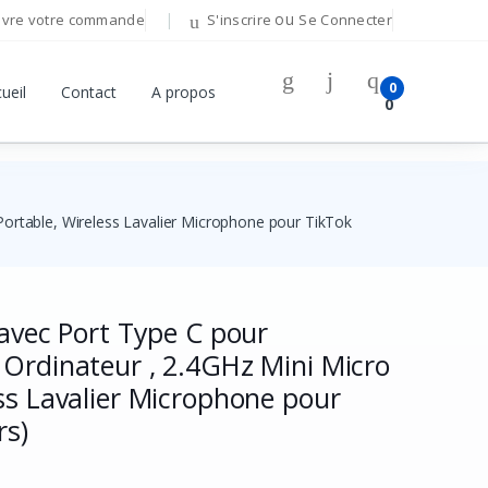
ou
ivre votre commande
S'inscrire
Se Connecter
Bonjour!
0
ueil
Contact
A propos
0
Connectez-vous pour gérer votre compte.
Adresse E-mail
Portable, Wireless Lavalier Microphone pour TikTok
Mot de passe
 avec Port Type C pour
Mot de passe oublié ?
 Ordinateur , 2.4GHz Mini Micro
Se Connecter
ss Lavalier Microphone pour
rs)
Vous n'avez pas de compte ?
S'inscrire
OU