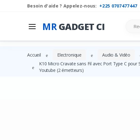
Besoin d'aide ? Appelez-nous:
+225 0707477447
Mr
Gadget Ci
Search
MR
GADGET CI
Les Categories
Liste de souhaits
Accueil
Electronique
Audio & Vidéo
Comparer
K10 Micro Cravate sans Fil avec Port Type C pour 
Youtube (2 émetteurs)
Se connecter
S'inscrire