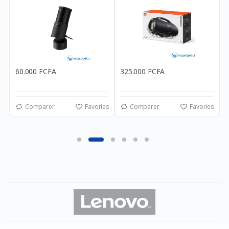
60.000 FCFA
325.000 FCFA
4
es
Comparer
Favories
Comparer
Favories