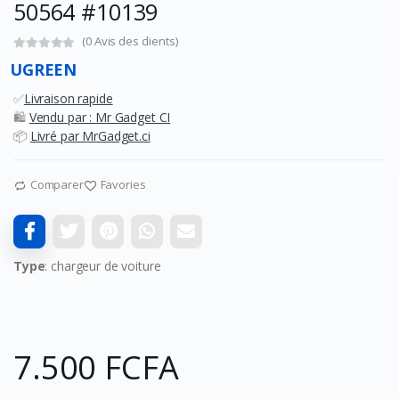
50564 #10139
(0 Avis des clients)
UGREEN
✅
Livraison rapide
🛍️
Vendu par : Mr Gadget CI
📦
Livré par MrGadget.ci
Comparer
Favories
Type
: chargeur de voiture
7.500 FCFA