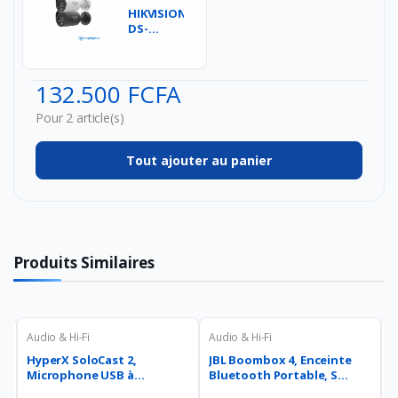
HIKVISION
DS-
2CD2087G3-
LI2UY
2.8mm -
132.500 FCFA
Caméra
...
Pour 2 article(s)
Tout ajouter au panier
Produits Similaires
Audio & Hi-Fi
Audio & Hi-Fi
A
HyperX SoloCast 2,
JBL Boombox 4, Enceinte
P
Microphone USB à
Bluetooth Portable, S...
e
condensa...
V