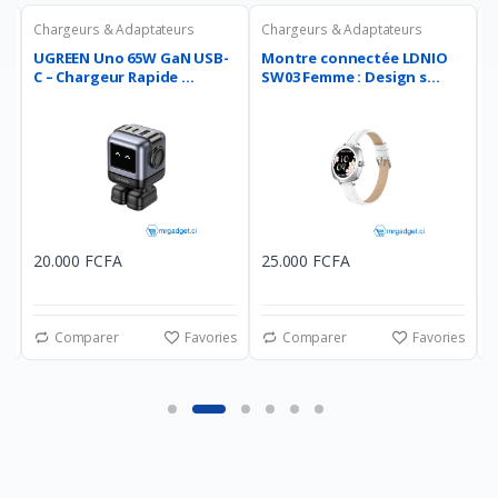
eurs & Adaptateurs
Chargeurs & Adaptateurs
Chargeurs &
EN Uno 65W GaN USB-
Montre connectée LDNIO
LDNIO AW0
hargeur Rapide ...
SW03 Femme : Design s...
charge 5 e
00 FCFA
25.000 FCFA
12.000 FC
omparer
Favories
Comparer
Favories
Compare