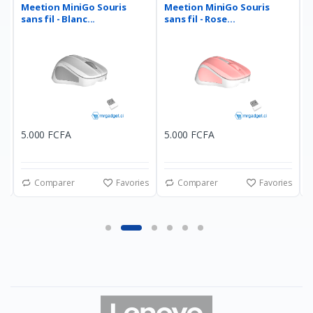
Meetion MiniGo Souris
Meetion MiniGo Souris
L
sans fil - Blanc...
sans fil - Rose...
F
5.000 FCFA
5.000 FCFA
1
es
Comparer
Favories
Comparer
Favories