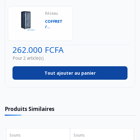
Réseau
COFFRET
/
ARMOIRE
INFORMATIQUE
/ Baie de
262.000 FCFA
bras...
Pour 2 article(s)
Tout ajouter au panier
Produits Similaires
Souris
Souris
S