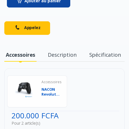
Ajouter au panier
Appelez
Accessoires
Description
Spécification
Accessoires
NACON
Revolution
5 Pro
Manette
de jeu
200.000 FCFA
sans fi...
Pour 2 article(s)