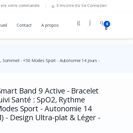
ou
ivre votre commande
S'inscrire
Se Connecter
Bonjour!
0
ueil
Contact
A propos
0
Connectez-vous pour gérer votre compte.
Adresse E-mail
e, Sommeil - +50 Modes Sport - Autonomie 14 Jours -
Mot de passe
art Band 9 Active - Bracelet
Mot de passe oublié ?
uivi Santé : SpO2, Rythme
Se Connecter
Modes Sport - Autonomie 14
 - Design Ultra-plat & Léger -
Vous n'avez pas de compte ?
S'inscrire
OU