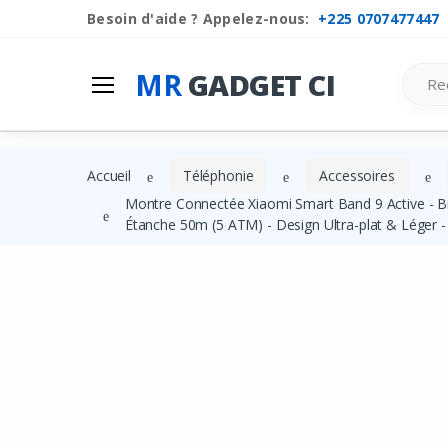
Besoin d'aide ? Appelez-nous:
+225 0707477447
Mr
Gadget Ci
Search
MR
GADGET CI
Les Categories
Liste de souhaits
Accueil
Téléphonie
Accessoires
Comparer
Montre Connectée Xiaomi Smart Band 9 Active - Br
Étanche 50m (5 ATM) - Design Ultra-plat & Léger -
Se connecter
S'inscrire