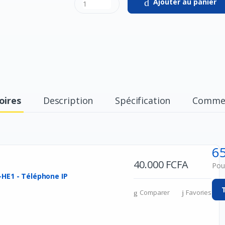
Ajouter au panier
oires
Description
Spécification
Commen
6
40.000 FCFA
s
Pour
-HE1 - Téléphone IP
Comparer
Favories