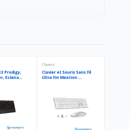
Claviers
Claviers
3 Prodigy,
Clavier et Souris Sans Fil
Motospeed
, Eclaira...
Ultra Fin Meetion ...
Clavier Ga