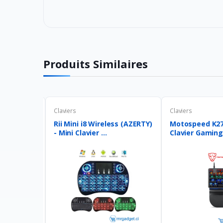
Produits Similaires
Claviers
Claviers
Mini
Rii Mini i8 Wireless (AZERTY)
Motospeed K27 
ixte L...
- Mini Clavier ...
Clavier Gaming 