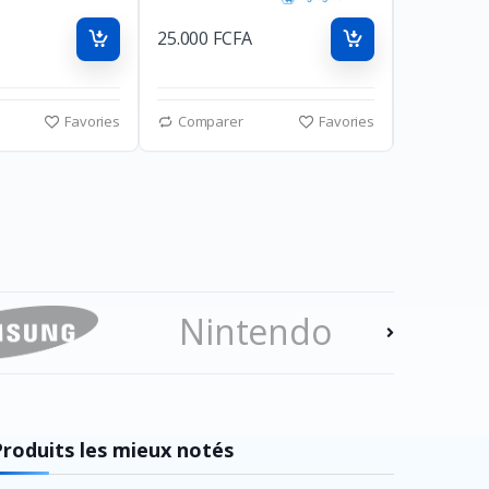
25.000 FCFA
20.000 FC
Favories
Comparer
Favories
Compar
Nintendo
Ezv
Produits les mieux notés