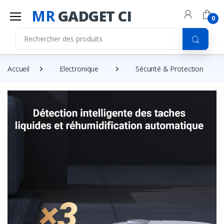
MR
GADGET CI
0
Accueil
Electronique
Sécurité & Protection