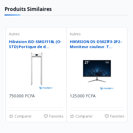
Produits Similaires
Autres
Autres
A
Hikvision ISD-SMG1118L (O-
HIKVISION DS-D5027F3-2P2 -
B
STD) Portique de d...
Moniteur couleur. T...
(
750.000 FCFA
125.000 FCFA
1
es
Comparer
Favories
Comparer
Favories