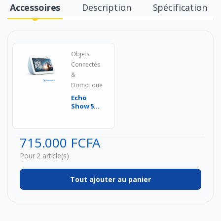
Accessoires
Description
Spécification
Objets
Connectés
&
Domotique
Echo
Show 5
(3e
génération)
| Écran
715.000 FCFA
tactil...
Pour 2 article(s)
Tout ajouter au panier