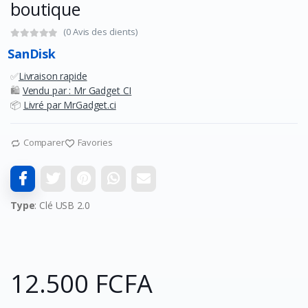
boutique
(0 Avis des clients)
SanDisk
✅
Livraison rapide
🛍️
Vendu par : Mr Gadget CI
📦
Livré par MrGadget.ci
Comparer
Favories
Type
: Clé USB 2.0
12.500 FCFA