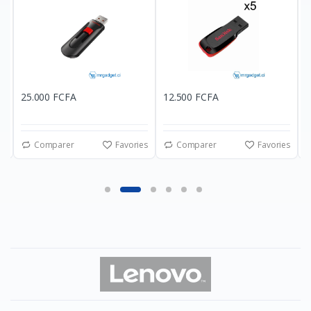
25.000 FCFA
12.500 FCFA
7
es
Comparer
Favories
Comparer
Favories