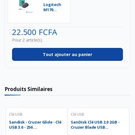
Logitech
M170
Souris
sans Fil,
2,4 GHz
22.500 FCFA
avec N...
Pour 2 article(s)
Tout ajouter au panier
Produits Similaires
Clé USB
Clé USB
C
Sandisk - Cruzer Glide - Clé
SanDisk Clé USB 2.0 2GB -
Le
B
USB 3.0 - 256 ...
Cruzer Blade USB...
S