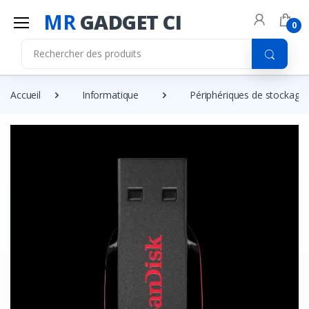
MR
GADGET CI
0
Accueil
Informatique
Périphériques de stockage