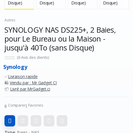
Autres
SYNOLOGY NAS DS225+, 2 Baies,
pour Le Bureau ou la Maison -
jusqu'à 40To (sans Disque)
(0 Avis des clients)
Synology
✅
Livraison rapide
🛍️
Vendu par : Mr Gadget CI
📦
Livré par MrGadget.ci
Comparer
Favories
Type
: Baies - NAS