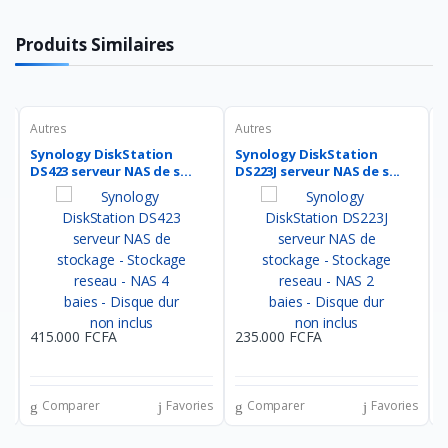
Produits Similaires
Autres
Autres
A
e
Synology DiskStation
Synology DiskStation
S
DS423 serveur NAS de s...
DS223J serveur NAS de s...
D
415.000 FCFA
235.000 FCFA
3
es
Comparer
Favories
Comparer
Favories