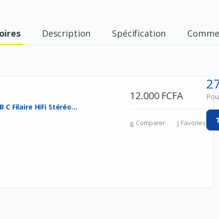
oires
Description
Spécification
Commen
2
12.000 FCFA
Pour
C Filaire HiFi Stéréo...
Comparer
Favories