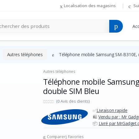
Localisation des magasins
Su
Acc
Autres téléphones
Téléphone mobile Samsung SM-B310E, 
Autres téléphones
Téléphone mobile Samsung
double SIM Bleu
(0 Avis des clients)
✅
Livraison rapide
🛍️
Vendu par : Mr Gadg
📦
Livré par MrGadget.c
Comparer
Favories