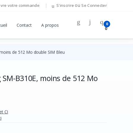
ou
ivre votre commande
S'inscrire
Se Connecter
0
ueil
Contact
A propos
0
moins de 512 Mo double SIM Bleu
 SM-B310E, moins de 512 Mo
et CI
i